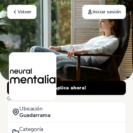
Volver
Iniciar sesión
¡Aplica ahora!
1 de Julio
Ubicación
Guadarrama
Categoría