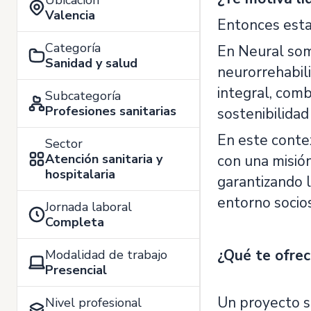
Ubicación
Valencia
Entonces esta
Categoría
En Neural som
Sanidad y salud
neurorrehabil
integral, comb
Subcategoría
Profesiones sanitarias
sostenibilidad
En este cont
Sector
Atención sanitaria y
con una misión
hospitalaria
garantizando l
entorno socios
Jornada laboral
Completa
¿Qué te ofre
Modalidad de trabajo
Presencial
Un proyecto s
Nivel profesional