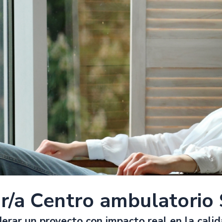
or/a Centro ambulatorio
derar un proyecto con impacto real en la cali