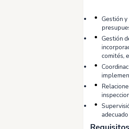
Gestión y 
presupues
Gestión d
incorporac
comités, e
Coordinaci
implement
Relacione
inspeccion
Supervisió
adecuado 
Requisito