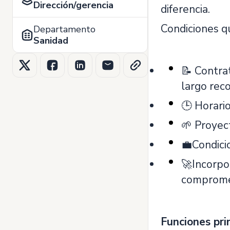
Dirección/gerencia
diferencia.
Condiciones qu
Departamento
Sanidad
📝 Contra
largo reco
🕒 Horario
🌱 Proyect
💼Condicio
🚀Incorpo
compromet
Funciones pri