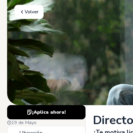
Volver
¡Aplica ahora!
Direct
19 de Mayo
¿Te motiva li